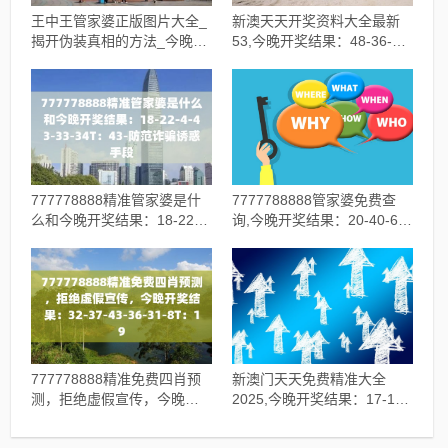
王中王管家婆正版图片大全_
新澳天天开奖资料大全最新
揭开伪装真相的方法_今晚开
53,今晚开奖结果：48-36-
奖结果：34-21-16-17-1-
32-30-23-25T：16-提防假冒
46T：28
宣传骗局
777778888精准管家婆是什
7777788888管家婆免费查
么和今晚开奖结果：18-22-
询,今晚开奖结果：20-40-6-
4-43-33-34T：43-防范诈骗
34-48-30T：9-警惕夸大宣传
诱惑手段
的误区
777778888精准免费四肖预
新澳门天天免费精准大全
测，拒绝虚假宣传，今晚开
2025,今晚开奖结果：17-11-
奖结果：32-37-43-36-31-
41-42-13-40T：13-打击虚假
8T：19
诱导链不法行为