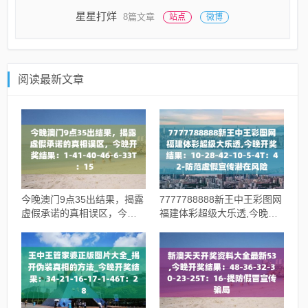
星星打烊
8篇文章
站点
微博
阅读最新文章
今晚澳门9点35出结果，揭露
7777788888新王中王彩图网
虚假承诺的真相误区，今晚
福建体彩超级大乐透,今晚开
开奖结果：1-41-40-46-6-
奖结果：10-28-42-10-5-
33T：15
4T：42-防范虚假宣传潜在风
险