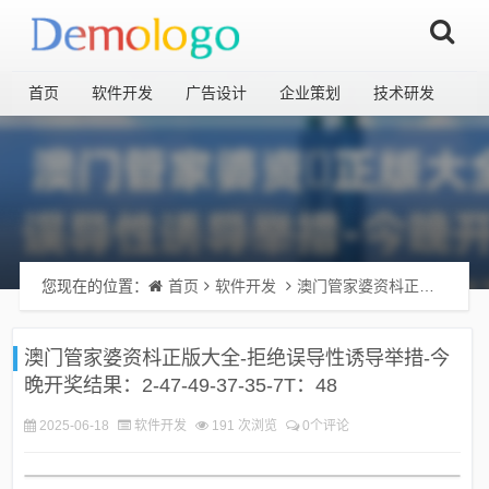
首页
软件开发
广告设计
企业策划
技术研发
您现在的位置：
首页
软件开发
澳门管家婆资枓正版大全-拒绝误导性诱导举措-今晚开奖结果：2-47-49-37-35-7T：48
澳门管家婆资枓正版大全-拒绝误导性诱导举措-今
晚开奖结果：2-47-49-37-35-7T：48
2025-06-18
软件开发
191 次浏览
0个评论