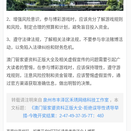
2、增强风险意识，参与博彩游戏时，应该充分了解游戏规则
和风险，制定合理的预算和计划，避免盲目投入资金。
3、遵守法律法规，了解相关法律法规，不要参与非法赌博活
动，以免陷入法律纠纷和财务危机。
澳门管家婆资料正版大全及相关虚假宣传的问题需要引起广
大读者的警惕，在参与博彩游戏时，应该保持理性，遵守游
戏规则，注意风险控制和资金管理，应该警惕虚假宣传，通
过官方渠道获取准确信息，做出明智的决策。
转载请注明来自
泉州市丰泽区禾琇网络科技工作室
，本
文标题：
《澳门管家婆资枓正版大全-拒绝误导性诱导举
措-今晚开奖结果：2-47-49-37-35-7T：48》