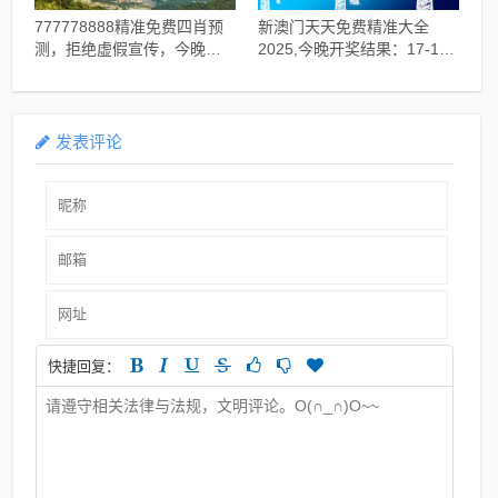
777778888精准免费四肖预
新澳门天天免费精准大全
测，拒绝虚假宣传，今晚开
2025,今晚开奖结果：17-11-
奖结果：32-37-43-36-31-
41-42-13-40T：13-打击虚假
8T：19
诱导链不法行为
发表评论
快捷回复：