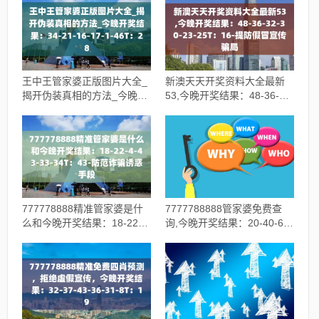
险
王中王管家婆正版图片大全_
新澳天天开奖资料大全最新
揭开伪装真相的方法_今晚开
53,今晚开奖结果：48-36-
奖结果：34-21-16-17-1-
32-30-23-25T：16-提防假冒
46T：28
宣传骗局
777778888精准管家婆是什
7777788888管家婆免费查
么和今晚开奖结果：18-22-
询,今晚开奖结果：20-40-6-
4-43-33-34T：43-防范诈骗
34-48-30T：9-警惕夸大宣传
诱惑手段
的误区