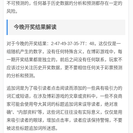
不可预测的，任何基于历史数据的分析和预测都存在一定的
风险。
今晚开奖结果解读
对于今晚的开奖结果：2-47-49-37-35-7T：48，这仅仅是一
组随机产生的数字，没有任何特殊含义，在博彩游戏中，每
一期开奖结果都是独立的，前后之间没有任何联系，玩家不
应该过分关注历史开奖数据，更不要相信任何关于彩票预测
的分析和预测。
追加词是为了吸引读者点击阅读而添加的一些具有吸引力的
词汇或短语，在涉及博彩游戏的文章或资料中，一些不良商
家可能会使用夸大其词的标题追加词来误导读者，绝对准
确”、“内部资料”等，这些词汇往往没有实际意义，仅仅是用
来吸引读者的眼球，增加点击率，读者应该保持警惕，不要
被这些标题追加词所迷惑。