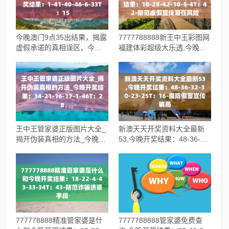
今晚澳门9点35出结果，揭露
7777788888新王中王彩图网
虚假承诺的真相误区，今晚
福建体彩超级大乐透,今晚开
开奖结果：1-41-40-46-6-
奖结果：10-28-42-10-5-
33T：15
4T：42-防范虚假宣传潜在风
险
王中王管家婆正版图片大全_
新澳天天开奖资料大全最新
揭开伪装真相的方法_今晚开
53,今晚开奖结果：48-36-
奖结果：34-21-16-17-1-
32-30-23-25T：16-提防假冒
46T：28
宣传骗局
777778888精准管家婆是什
7777788888管家婆免费查