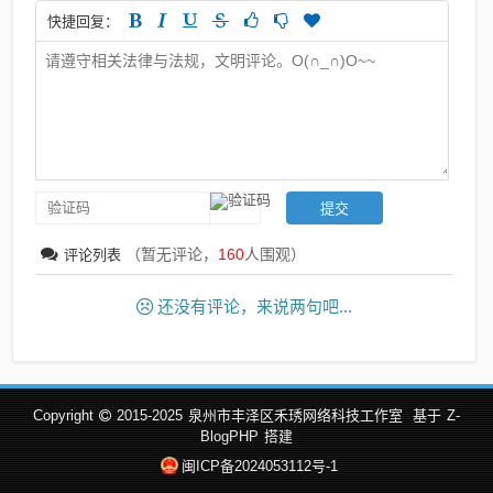
快捷回复：
（暂无评论，
160
人围观）
评论列表
还没有评论，来说两句吧...
Copyright
2015-2025
泉州市丰泽区禾琇网络科技工作室
基于
Z-
BlogPHP
搭建
闽ICP备2024053112号-1