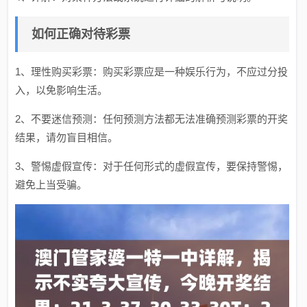
如何正确对待彩票
1、理性购买彩票：购买彩票应是一种娱乐行为，不应过分投
入，以免影响生活。
2、不要迷信预测：任何预测方法都无法准确预测彩票的开奖
结果，请勿盲目相信。
3、警惕虚假宣传：对于任何形式的虚假宣传，要保持警惕，
避免上当受骗。