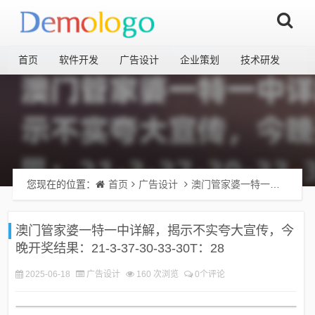
首页
软件开发
广告设计
企业策划
技术研发
您现在的位置：
首页
广告设计
澳门管家婆一特一中详解，揭示不实夸大宣传，今晚开奖结果：21-3-37-30-33-30T：28
澳门管家婆一特一中详解，揭示不实夸大宣传，今
晚开奖结果：21-3-37-30-33-30T：28
2025-06-18
广告设计
160 次浏览
0个评论