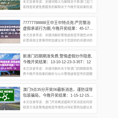
36-20-33-6-32T：4
本文目录导读：关键词释义与解释关于新澳门龙门
客栈管家婆免费服务的解释关于今晚开奖结果的说
明警惕虚假宣传建议与对策关于新澳门龙门客栈管
家婆免费服务及今晚开奖结果的全面释义、解释与
77777788888王中王中特点亮:严厉整治
警惕虚假宣传网络上关于“新澳门龙门客栈管...
虚假承诺行为圈,今晚开奖结果：45-17-
26-2-30-4T：39
本文目录导读：关键词解析警惕虚假宣传理性对待
彩票其他注意事项附加建议关于您提供的关键词的
解释与警惕虚假宣传的提醒关键词解析1、
77777788888：这可能是一组数字组合，无实际意
新澳门四期期准免费,警惕虚假炒作隐患,
义，除非在特定背景下有其他含义。2、...
今晚开奖结果：13-10-12-23-3-35T：12
本文目录导读：关键词解析关于新澳门四期期准免
费今晚开奖结果的解析与公众警惕虚假宣传的提醒
关键词解析1、新澳门四期期准：这指的是澳门某
个彩票游戏的第四期的预测或开奖信息。“期准”可
澳门9点35分开奖06最新消息，谨防误导
以理解为预测准确或即将发生的开奖号码。...
包装骗局，今晚开奖结果：1-15-12-15-
44-37T：18
本文目录导读：澳门开奖概述最新开奖消息如何获
取官方消息警惕虚假宣传理性对待彩票附加建议关
于澳门9点35分开奖的最新消息尊敬的读者们：大