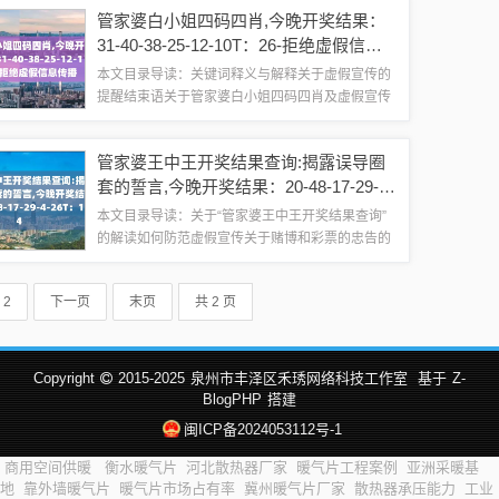
家好！我们将聚焦于澳门9点35分的开奖结果及相
管家婆白小姐四码四肖,今晚开奖结果：
关消息，我要强调的是，本文所提供的信...
31-40-38-25-12-10T：26-拒绝虚假信息
传播
本文目录导读：关键词释义与解释关于虚假宣传的
提醒结束语关于管家婆白小姐四码四肖及虚假宣传
的提醒关键词释义与解释1、管家婆白小姐：通常
指的是一种彩票预测或相关的网络人物。“管家婆”
管家婆王中王开奖结果查询:揭露误导圈
意味着负责某种事务的管理或指导，“白小...
套的誓言,今晚开奖结果：20-48-17-29-4-
26T：14
本文目录导读：关于“管家婆王中王开奖结果查询”
的解读如何防范虚假宣传关于赌博和彩票的忠告的
解读与警示尊敬的读者朋友们：大家好！我们收到
了一组关键词：“管家婆王中王开奖结果查询”、“今
2
下一页
末页
共 2 页
晚开奖结果：20-48-17-29...
Copyright
2015-2025
泉州市丰泽区禾琇网络科技工作室
基于
Z-
BlogPHP
搭建
闽ICP备2024053112号-1
商用空间供暖
衡水暖气片
河北散热器厂家
暖气片工程案例
亚洲采暖基
地
靠外墙暖气片
暖气片市场占有率
冀州暖气片厂家
散热器承压能力
工业