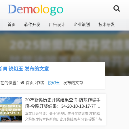
首页
软件开发
广告设计
企业策划
技术研发
者
饶幻玉
发布的文章
现在的位置：
首页
作者
饶幻玉
发布的文章
2025新奥历史开奖结果查询-防范诈骗手
段-今晚开奖结果：34-20-10-13-17-7T：
2
本文目录导读：关于“新奥历史开奖结果查询”的释
义警惕虚假宣传新奥历史开奖结果查询”的提醒与解
释尊敬的公众朋友们，首先我要提醒大家，关于彩